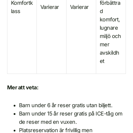
Komfortk
förbättra
Varierar
Varierar
lass
d
komfort,
lugnare
miljö och
mer
avskildh
et
Mer att veta:
Barn under 6 år reser gratis utan biljett.
Barn under 15 år reser gratis på ICE-tåg om
de reser med en vuxen.
Platsreservation är frivillig men