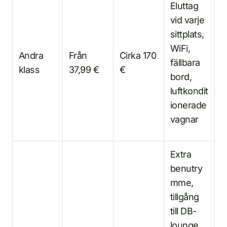
Eluttag
vid varje
sittplats,
WiFi,
Andra
Från
Cirka 170
fällbara
klass
37,99 €
€
bord,
luftkondit
ionerade
vagnar
Extra
benutry
mme,
tillgång
till DB-
lounge,