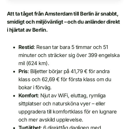
Att ta tåget från Amsterdam till Berlin är snabbt,
smidigt och miljövänligt – och du anländer direkt
i hjärtat av Berlin.
Restid
: Resan tar bara 5 timmar och 51
minuter och sträcker sig över 399 engelska
mil (624 km).
Pris
: Biljetter börjar på 41,79 € för andra
klass och 62,69 € för första klass om du
bokar i förväg.
Komfort
: Njut av WiFi, eluttag, rymliga
sittplatser och natursköna vyer – eller
uppgradera till komfortklass för en lugnare
och mer avskild upplevelse.
Turtäthet
: 6 direkttåg dagligen med