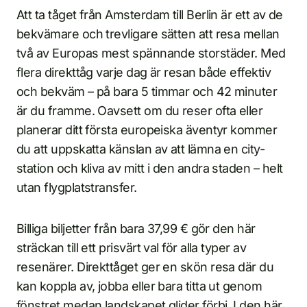
Att ta tåget från Amsterdam till Berlin är ett av de
bekvämare och trevligare sätten att resa mellan
två av Europas mest spännande storstäder. Med
flera direkttåg varje dag är resan både effektiv
och bekväm – på bara 5 timmar och 42 minuter
är du framme. Oavsett om du reser ofta eller
planerar ditt första europeiska äventyr kommer
du att uppskatta känslan av att lämna en city-
station och kliva av mitt i den andra staden – helt
utan flygplatstransfer.
Billiga biljetter från bara 37,99 € gör den här
sträckan till ett prisvärt val för alla typer av
resenärer. Direkttåget ger en skön resa där du
kan koppla av, jobba eller bara titta ut genom
fönstret medan landskapet glider förbi. I den här