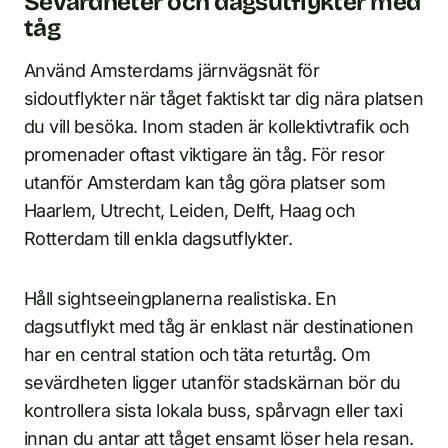
Sevärdheter och dagsutflykter med
tåg
Använd Amsterdams järnvägsnät för
sidoutflykter när tåget faktiskt tar dig nära platsen
du vill besöka. Inom staden är kollektivtrafik och
promenader oftast viktigare än tåg. För resor
utanför Amsterdam kan tåg göra platser som
Haarlem, Utrecht, Leiden, Delft, Haag och
Rotterdam till enkla dagsutflykter.
Håll sightseeingplanerna realistiska. En
dagsutflykt med tåg är enklast när destinationen
har en central station och täta returtåg. Om
sevärdheten ligger utanför stadskärnan bör du
kontrollera sista lokala buss, spårvagn eller taxi
innan du antar att tåget ensamt löser hela resan.