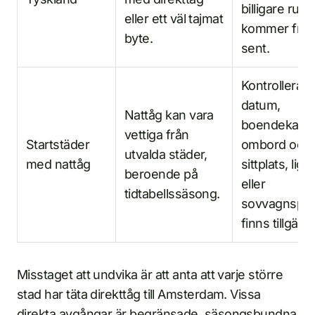
billigare rutt
eller ett väl tajmat
kommer fram
byte.
sent.
Kontrollera e
datum,
Nattåg kan vara
boendekateg
vettiga från
Startstäder
ombord och
utvalda städer,
med nattåg
sittplats, ligg
beroende på
eller
tidtabellssäsong.
sovvagnspla
finns tillgängl
Misstaget att undvika är att anta att varje större
stad har täta direkttåg till Amsterdam. Vissa
direkta avgångar är begränsade, säsongsbundna