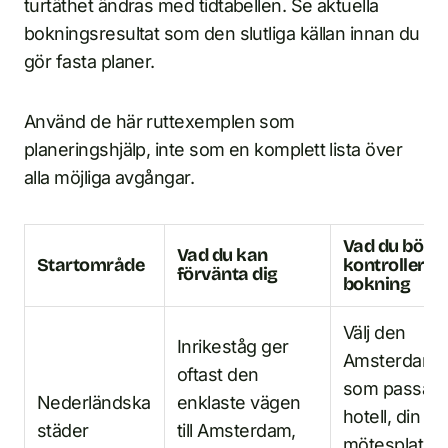
turtäthet ändras med tidtabellen. Se aktuella
bokningsresultat som den slutliga källan innan du
gör fasta planer.
Använd de här ruttexemplen som
planeringshjälp, inte som en komplett lista över
alla möjliga avgångar.
Vad du bör
Vad du kan
Startområde
kontrollera 
förvänta dig
bokning
Välj den
Inrikeståg ger
Amsterdamst
oftast den
som passar d
Nederländska
enklaste vägen
hotell, din
städer
till Amsterdam,
mötesplats el