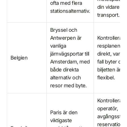
ofta med flera
din vidare
stationsalternativ.
transport.
Bryssel och
Antwerpen är
Kontrollera 
vanliga
resplanen är
järnvägsportar till
direkt, var du
Belgien
Amsterdam, med
fall byter oc
både direkta
biljetten är
alternativ och
flexibel.
resor med byte.
Kontrollera
operatör,
Paris är den
avgångsstati
viktigaste
reservationsv