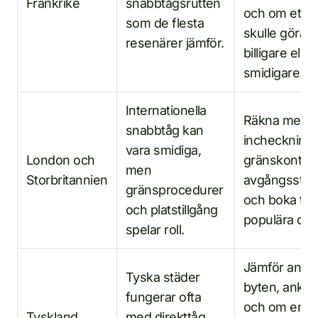
Frankrike
snabbtågsrutten
och om ett b
som de flesta
skulle göra 
resenärer jämför.
billigare eller
smidigare.
Internationella
Räkna med
snabbtåg kan
incheckning
vara smidiga,
London och
gränskontrol
men
Storbritannien
avgångsstat
gränsprocedurer
och boka tidi
och platstillgång
populära dat
spelar roll.
Jämför antal
Tyska städer
byten, ankom
fungerar ofta
och om en
Tyskland
med direkttåg