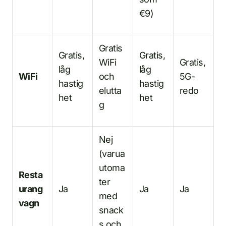
€9)
Gratis
Gratis,
Gratis,
WiFi
Gratis,
låg
låg
WiFi
och
5G-
hastig
hastig
elutta
redo
het
het
g
Nej
(varua
utoma
Resta
ter
urang
Ja
Ja
Ja
med
vagn
snack
s och