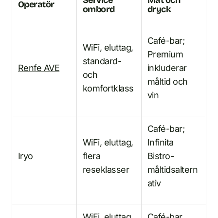
Operatör
ombord
dryck
Café-bar;
WiFi, eluttag,
Premium
standard-
Renfe AVE
inkluderar
och
måltid och
komfortklass
vin
Café-bar;
WiFi, eluttag,
Infinita
Iryo
flera
Bistro-
reseklasser
måltidsaltern
ativ
WiFi, eluttag,
Café-bar