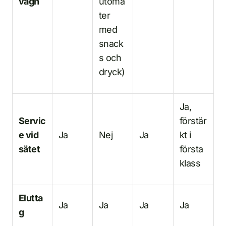
vagn
utoma
ter
med
snack
s och
dryck)
Ja,
Servic
förstär
e vid
Ja
Nej
Ja
kt i
sätet
första
klass
Elutta
Ja
Ja
Ja
Ja
g