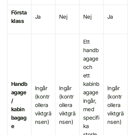
Första
Ja
Nej
Nej
Ja
klass
Ett
handb
agage
och
ett
Handb
kabinb
Ingår
Ingår
Ingår
agage
agage
(kontr
(kontr
(kontr
/
ingår,
ollera
ollera
ollera
kabin
med
viktgrä
viktgrä
viktgrä
bagag
specifi
nsen)
nsen)
nsen)
e
ka
storle