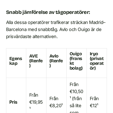
Snabb jämförelse av tågoperatörer:
Alla dessa operatörer trafikerar sträckan Madrid–
Barcelona med snabbtåg. Avlo och Ouigo är de
prisvärdaste alternativen.
Ouigo
Iryo
AVE
Avlo
Egens
(frans
(privat
(Renfe
(Renfe
kap
kt
operat
)
)
bolag)
ör)
Från
€10,50
Från
Från
¹ (från
Från
Pris
€19,95
€8,20¹
så lite
€12¹
¹
som