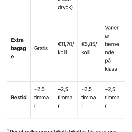
dryck)
Varier
ar
Extra
€11,70/
€5,85/
beroe
bagag
Gratis
kolli
kolli
nde
e
på
klass
~2,5
~2,5
~2,5
~2,5
Restid
timma
timma
timma
timma
r
r
r
r
¹ Priset gäller vuxenbiljett; biljetter för barn och