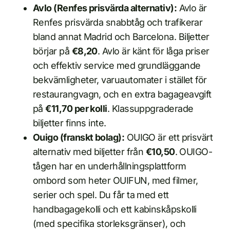
Avlo (Renfes prisvärda alternativ):
Avlo är
Renfes prisvärda snabbtåg och trafikerar
bland annat Madrid och Barcelona. Biljetter
börjar på
€8,20
. Avlo är känt för låga priser
och effektiv service med grundläggande
bekvämligheter, varuautomater i stället för
restaurangvagn, och en extra bagageavgift
på
€11,70 per kolli
. Klassuppgraderade
biljetter finns inte.
Ouigo (franskt bolag):
OUIGO är ett prisvärt
alternativ med biljetter från
€10,50
. OUIGO-
tågen har en underhållningsplattform
ombord som heter OUIFUN, med filmer,
serier och spel. Du får ta med ett
handbagagekolli och ett kabinskåpskolli
(med specifika storleksgränser), och