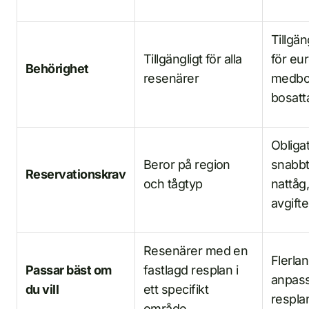
Tillgän
Tillgängligt för alla
för eu
Behörighet
resenärer
medbo
bosatt
Obligat
Beror på region
snabb
Reservationskrav
och tågtyp
nattåg
avgifte
Resenärer med en
Flerla
Passar bäst om
fastlagd resplan i
anpas
du vill
ett specifikt
respla
område