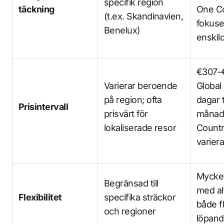
specifik region
täckning
One C
(t.ex. Skandinavien,
fokuse
Benelux)
enskil
€307–€
Varierar beroende
Global
på region; ofta
dagar ti
Prisintervall
prisvärt för
månad
lokaliserade resor
Countr
variera
Mycket
Begränsad till
med alt
Flexibilitet
specifika sträckor
både f
och regioner
löpand