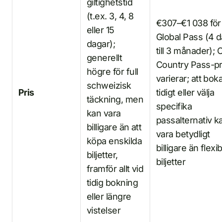
giltighetstid
(t.ex. 3, 4, 8
€307–€1 038 för
eller 15
Global Pass (4 
dagar);
till 3 månader);
generellt
Country Pass-pr
högre för full
varierar; att bok
schweizisk
Pris
tidigt eller välja
täckning, men
specifika
kan vara
passalternativ k
billigare än att
vara betydligt
köpa enskilda
billigare än flexib
biljetter,
biljetter
framför allt vid
tidig bokning
eller längre
vistelser