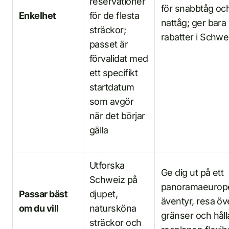
reservationer
för snabbtåg oc
Enkelhet
för de flesta
nattåg; ger bara
sträckor;
rabatter i Schwe
passet är
förvalidat med
ett specifikt
startdatum
som avgör
när det börjar
gälla
Utforska
Ge dig ut på ett
Schweiz på
panoramaeurope
Passar bäst
djupet,
äventyr, resa öv
om du vill
natursköna
gränser och håll
sträckor och