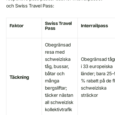
och Swiss Travel Pass:
Swiss Travel
Faktor
Interrailpass
Pass
Obegränsad
resa med
schweiziska
Obegränsad tåg
tåg, bussar,
i 33 europeiska
båtar och
länder; bara 25
Täckning
många
% rabatt på de f
bergsliftar;
schweiziska
täcker nästan
sträckor
all schweizisk
kollektivtrafik