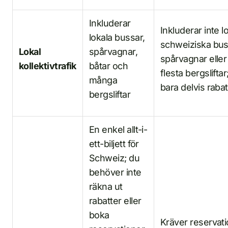
Inkluderar
Inkluderar inte l
lokala bussar,
schweiziska bus
Lokal
spårvagnar,
spårvagnar eller
kollektivtrafik
båtar och
flesta bergsliftar
många
bara delvis rabat
bergsliftar
En enkel allt-i-
ett-biljett för
Schweiz; du
behöver inte
räkna ut
rabatter eller
boka
Kräver reservat