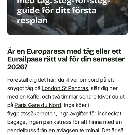
med tåg: steg-för-steg-
guide för ditt första
resplan
Är en Europaresa med tåg eller ett
Eurailpass rätt val för din semester
2026?
Föreställ dig det här: du kliver ombord på ett
snyggt tåg på
London St Pancras
, slår dig ner
med en kaffe, och två timmar senare kliver du ut
på
Paris Gare du Nord
. Inga köer i
flygplatssäkerheten, inga avgifter för incheckat
bagage, ingen panikstress för att hinna med en
pendelbuss från en avlägsen terminal. Det är så