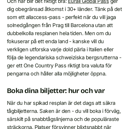
Och här blir det riktigt bra:
Eurail Global Pass
ger
dig obegränsad åtkomst i 30+ länder. Tänk på det
som ett allaccess-pass - perfekt när du vill jaga
solnedgången från Prag till Barcelona utan att
dubbelkolla resplanen hela tiden. Men om du
fokuserar på ett enda land - kanske vill du
verkligen utforska varje dold pärla i Italien eller
följa de legendariska schweiziska bergsrutterna -
ger ett One Country Pass riktigt bra valuta för
pengarna och håller alla möjligheter öppna.
Boka dina biljetter: hur och var
När du har spikad resplan är det dags att säkra
tågbiljetterna. Saken är den - du vill boka i förväg,
särskilt på snabbtågslinjerna och de populäraste
sträckorna. Platser försvinner blixtsnabbt när