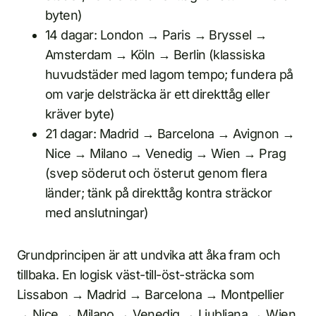
byten)
14 dagar: London → Paris → Bryssel →
Amsterdam → Köln → Berlin (klassiska
huvudstäder med lagom tempo; fundera på
om varje delsträcka är ett direkttåg eller
kräver byte)
21 dagar: Madrid → Barcelona → Avignon →
Nice → Milano → Venedig → Wien → Prag
(svep söderut och österut genom flera
länder; tänk på direkttåg kontra sträckor
med anslutningar)
Grundprincipen är att undvika att åka fram och
tillbaka. En logisk väst-till-öst-sträcka som
Lissabon → Madrid → Barcelona → Montpellier
→ Nice → Milano → Venedig → Ljubljana → Wien