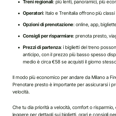
Treni regionali
: più lenti, panoramici, più e
Operatori
: Italo e Trenitalia offrono più classi
Opzioni di prenotazione
: online, app, biglie
Consigli per risparmiare
: prenota presto, via
Prezzi di partenza
: i biglietti del treno poss
anticipo, con il prezzo più basso spesso dispo
medio è circa €58 se acquisti il giorno stesso
Il modo più economico per andare da Milano a Firen
Prenotare presto è importante per assicurarsi i prez
velocità.
Che tu dia priorità a velocità, comfort o risparmio
leggere per dettagli sui biglietti, orari e consigli per