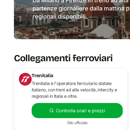
Da Milano a Firenze in treno ad alta
partenze giornaliere dalla mattina p
regionali disponibili.
Collegamenti ferroviari
Trenitalia
Trenitalia è l'operatore ferroviario statale
italiano, con treni ad alta velocità, intercity e
regionali in Italia e oltre.
Controlla orari e prezzi
Sito ufficiale