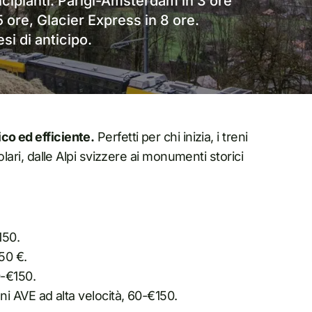
incipianti: Parigi-Amsterdam in 3 ore
ore, Glacier Express in 8 ore.
si di anticipo.
co ed efficiente.
Perfetti per chi inizia, i treni
olari, dalle Alpi svizzere ai monumenti storici
150.
50 €.
0-€150.
ni AVE ad alta velocità, 60-€150.