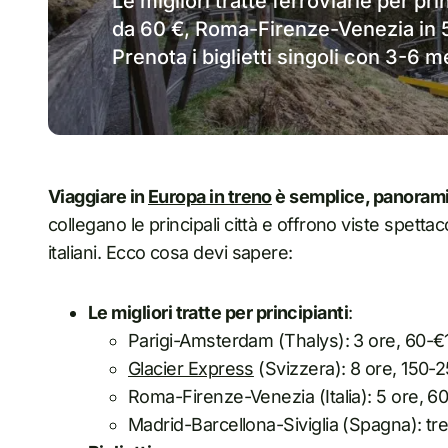
Le migliori tratte ferroviarie per pr
da 60 €, Roma-Firenze-Venezia in 5 
Prenota i biglietti singoli con 3-6 me
Viaggiare in
Europa in treno
è semplice, panorami
collegano le principali città e offrono viste spettac
italiani. Ecco cosa devi sapere:
Le migliori tratte per principianti
:
Parigi-Amsterdam (Thalys): 3 ore, 60-€
Glacier Express
(Svizzera): 8 ore, 150-2
Roma-Firenze-Venezia (Italia): 5 ore, 6
Madrid-Barcellona-Siviglia (Spagna): tre