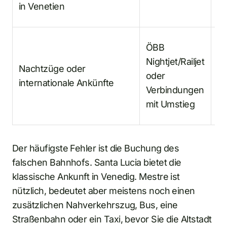
in Venetien
En
Ob
ÖBB
is
Nightjet/Railjet
Nachtzüge oder
Un
oder
internationale Ankünfte
is
Verbindungen
Re
mit Umstieg
ist
Der häufigste Fehler ist die Buchung des
falschen Bahnhofs. Santa Lucia bietet die
klassische Ankunft in Venedig. Mestre ist
nützlich, bedeutet aber meistens noch einen
zusätzlichen Nahverkehrszug, Bus, eine
Straßenbahn oder ein Taxi, bevor Sie die Altstadt