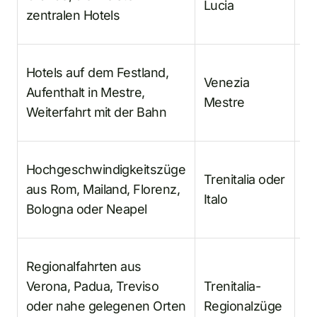
Lucia
Ha
zentralen Hotels
F
Ob
Hotels auf dem Festland,
Venezia
in
Aufenthalt in Mestre,
Mestre
ob
Weiterfahrt mit der Bahn
au
Ge
Hochgeschwindigkeitszüge
Trenitalia oder
An
aus Rom, Mailand, Florenz,
Italo
Fa
Bologna oder Neapel
Er
Re
Regionalfahrten aus
od
Verona, Padua, Treviso
Trenitalia-
au
oder nahe gelegenen Orten
Regionalzüge
u