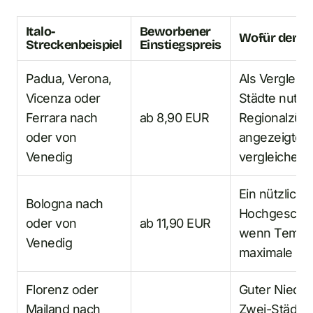
Italo-
Beworbener
Wofür der Wer
Streckenbeispiel
Einstiegspreis
Padua, Verona,
Als Vergleic
Vicenza oder
Städte nutze
Ferrara nach
ab 8,90 EUR
Regionalzüg
oder von
angezeigten
Venedig
vergleichen
Ein nützliche
Bologna nach
Hochgeschwin
oder von
ab 11,90 EUR
wenn Tempo w
Venedig
maximale Flex
Florenz oder
Guter Niedri
Mailand nach
Zwei-Städte-R