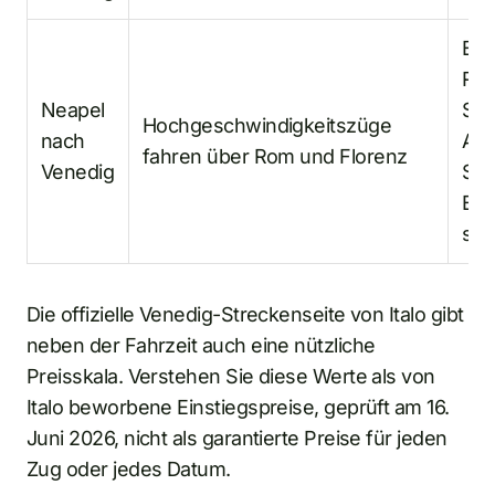
Es 
Rei
Neapel
Sie
Hochgeschwindigkeitszüge
nach
Abf
fahren über Rom und Florenz
Venedig
Sit
Ers
sor
Die offizielle Venedig-Streckenseite von Italo gibt
neben der Fahrzeit auch eine nützliche
Preisskala. Verstehen Sie diese Werte als von
Italo beworbene Einstiegspreise, geprüft am 16.
Juni 2026, nicht als garantierte Preise für jeden
Zug oder jedes Datum.