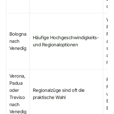
dar
Wäh
Pre
Bologna
Flex
Häufige Hochgeschwindigkeits-
nach
aut
und Regionaloptionen
Venedig
sch
den
hal
Verona,
Prü
Padua
Reg
oder
Regionalzüge sind oft die
und
Treviso
praktische Wahl
Bah
nach
Ein
Venedig