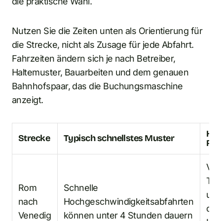
die praktische Wahl.
Nutzen Sie die Zeiten unten als Orientierung für
die Strecke, nicht als Zusage für jede Abfahrt.
Fahrzeiten ändern sich je nach Betreiber,
Haltemuster, Bauarbeiten und dem genauen
Bahnhofspaar, das die Buchungsmaschine
anzeigt.
Hin
Strecke
Typisch schnellstes Muster
Rei
Ver
Tren
Rom
Schnelle
und
nach
Hochgeschwindigkeitsabfahrten
die
Venedig
können unter 4 Stunden dauern