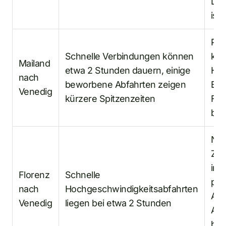
Luc
ist
Prü
Schnelle Verbindungen können
kon
Mailand
etwa 2 Stunden dauern, einige
Hal
nach
beworbene Abfahrten zeigen
Bah
Venedig
kürzere Spitzenzeiten
Fah
bee
Nüt
Zwe
in I
Florenz
Schnelle
prü
nach
Hochgeschwindigkeitsabfahrten
Abf
Venedig
liegen bei etwa 2 Stunden
Ank
bev