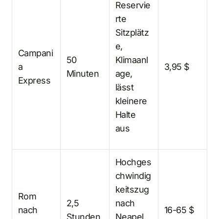
Reservie
rte
Sitzplätz
e,
Campani
50
Klimaanl
a
3,95 $
Minuten
age,
Express
lässt
kleinere
Halte
aus
Hochges
chwindig
keitszug
Rom
2,5
nach
nach
16-65 $
Stunden
Neapel,