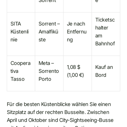
Sorrent
e
Ticketsc
SITA
Sorrent –
Je nach
halter
Küstenli
Amalfikü
Entfernu
am
nie
ste
ng
Bahnhof
Coopera
Meta –
1,08 $
Kauf an
tiva
Sorrento
(1,00 €)
Bord
Tasso
Porto
Für die besten Küstenblicke wählen Sie einen
Sitzplatz auf der rechten Busseite. Zwischen
April und Oktober sind City-Sightseeing-Busse