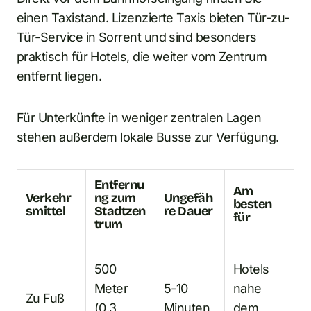
einen Taxistand. Lizenzierte Taxis bieten Tür-zu-
Tür-Service in Sorrent und sind besonders
praktisch für Hotels, die weiter vom Zentrum
entfernt liegen.
Für Unterkünfte in weniger zentralen Lagen
stehen außerdem lokale Busse zur Verfügung.
Entfernu
Am
Verkehr
ng zum
Ungefäh
besten
smittel
Stadtzen
re Dauer
für
trum
500
Hotels
Meter
5-10
nahe
Zu Fuß
(0,3
Minuten
dem