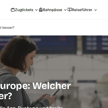
Zugtickets
Bahnpässe
Reiseführer
st besser?
 Europe: Welcher
er?