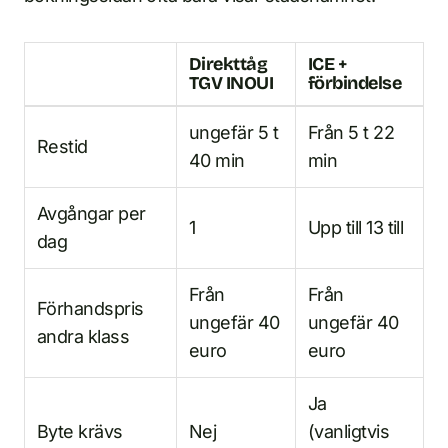
Direkttåg
ICE +
TGV INOUI
förbindelse
ungefär 5 t
Från 5 t 22
Restid
40 min
min
Avgångar per
1
Upp till 13 till
dag
Från
Från
Förhandspris
ungefär 40
ungefär 40
andra klass
euro
euro
Ja
Byte krävs
Nej
(vanligtvis