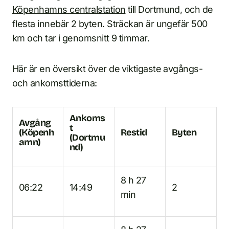
Köpenhamns centralstation
till Dortmund, och de
flesta innebär 2 byten. Sträckan är ungefär 500
km och tar i genomsnitt 9 timmar.
Här är en översikt över de viktigaste avgångs-
och ankomsttiderna:
Ankoms
Avgång
t
(Köpenh
Restid
Byten
(Dortmu
amn)
nd)
8 h 27
06:22
14:49
2
min