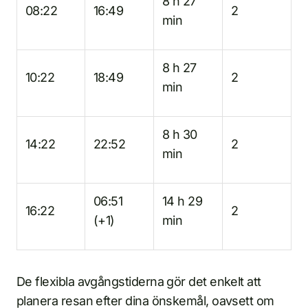
8 h 27
08:22
16:49
2
min
8 h 27
10:22
18:49
2
min
8 h 30
14:22
22:52
2
min
06:51
14 h 29
16:22
2
(+1)
min
De flexibla avgångstiderna gör det enkelt att
planera resan efter dina önskemål, oavsett om