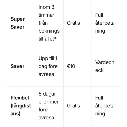
Inom 3
timmar
Full
Super
från
Gratis
återbetal
Saver
boknings
ning
tillfället*
Upp till 1
Värdech
Saver
dag före
€10
eck
avresa
8 dagar
Flexibel
Full
eller mer
(långdist
Gratis
återbetal
före
ans)
ning
avresa