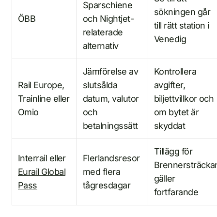
Sparschiene
sökningen går
ÖBB
och Nightjet-
till rätt station i
relaterade
Venedig
alternativ
Jämförelse av
Kontrollera
Rail Europe,
slutsålda
avgifter,
Trainline eller
datum, valutor
biljettvillkor och
Omio
och
om bytet är
betalningssätt
skyddat
Tillägg för
Interrail eller
Flerlandsresor
Brennersträcka
Eurail Global
med flera
gäller
Pass
tågresdagar
fortfarande