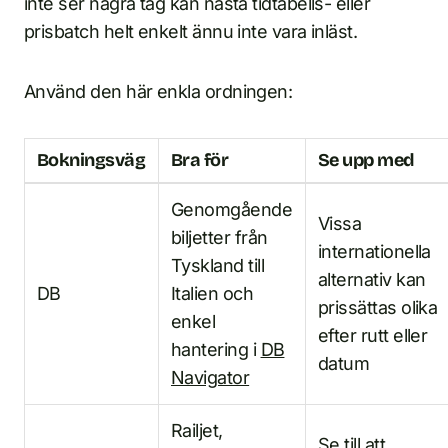
inte ser några tåg kan nästa tidtabells- eller
prisbatch helt enkelt ännu inte vara inläst.
Använd den här enkla ordningen:
Bokningsväg
Bra för
Se upp med
Genomgående
Vissa
biljetter från
internationella
Tyskland till
alternativ kan
DB
Italien och
prissättas olika
enkel
efter rutt eller
hantering i
DB
datum
Navigator
Railjet,
Se till att