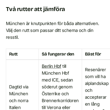
Två rutter att jämföra
München är knutpunkten för båda alternativen.
Välj den rutt som passar ditt schema och din
resstil.
Rutt
Så fungerar den
Bäst för
Berlin Hbf
till
Resenärer
München Hbf
som vill ha
med ICE, sedan
alplandskap
Dagtid via
söderut genom
och
München
Österrike och
accepterar
och norra
Brennerkorridoren
en lång
Italien
till Verona eller