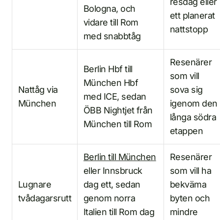
resdag eller
Bologna, och
ett planerat
vidare till Rom
nattstopp
med snabbtåg
Resenärer
Berlin Hbf till
som vill
München Hbf
Nattåg via
sova sig
med ICE, sedan
München
igenom den
ÖBB Nightjet från
långa södra
München till Rom
etappen
Berlin till München
Resenärer
eller Innsbruck
som vill ha
Lugnare
dag ett, sedan
bekväma
tvådagarsrutt
genom norra
byten och
Italien till Rom dag
mindre