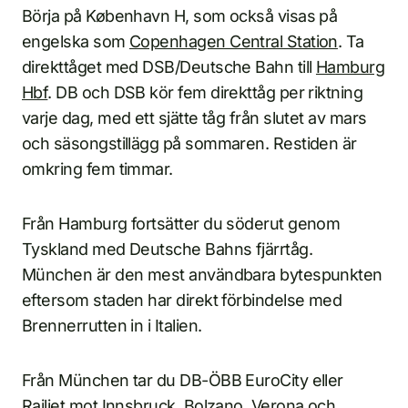
Börja på København H, som också visas på
engelska som
Copenhagen Central Station
. Ta
direkttåget med DSB/Deutsche Bahn till
Hamburg
Hbf
. DB och DSB kör fem direkttåg per riktning
varje dag, med ett sjätte tåg från slutet av mars
och säsongstillägg på sommaren. Restiden är
omkring fem timmar.
Från Hamburg fortsätter du söderut genom
Tyskland med Deutsche Bahns fjärrtåg.
München är den mest användbara bytespunkten
eftersom staden har direkt förbindelse med
Brennerrutten in i Italien.
Från München tar du DB-ÖBB EuroCity eller
Railjet mot Innsbruck, Bolzano, Verona och