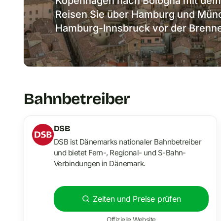
Kopenhagen nach Bologna mit dem 
Reisen Sie über Hamburg und Münc
Hamburg-Innsbruck vor der Brenne
Bahnbetreiber
DSB
DSB ist Dänemarks nationaler Bahnbetreiber
und bietet Fern-, Regional- und S-Bahn-
Verbindungen in Dänemark.
Zeiten und Preise prüfen
Offizielle Website