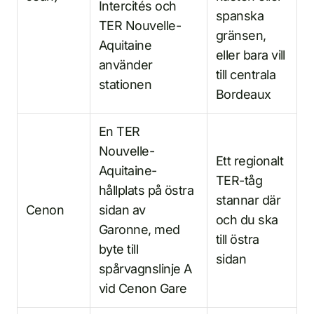
Intercités och
spanska
TER Nouvelle-
gränsen,
Aquitaine
eller bara vill
använder
till centrala
stationen
Bordeaux
En TER
Nouvelle-
Ett regionalt
Aquitaine-
TER-tåg
hållplats på östra
stannar där
Cenon
sidan av
och du ska
Garonne, med
till östra
byte till
sidan
spårvagnslinje A
vid Cenon Gare