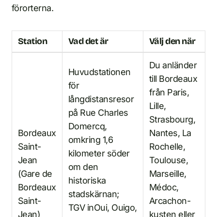
förorterna.
Station
Vad det är
Välj den när
Du anländer
Huvudstationen
till Bordeaux
för
från Paris,
långdistansresor
Lille,
på Rue Charles
Strasbourg,
Domercq,
Bordeaux
Nantes, La
omkring 1,6
Saint-
Rochelle,
kilometer söder
Jean
Toulouse,
om den
(Gare de
Marseille,
historiska
Bordeaux
Médoc,
stadskärnan;
Saint-
Arcachon-
TGV inOui, Ouigo,
Jean)
kusten eller