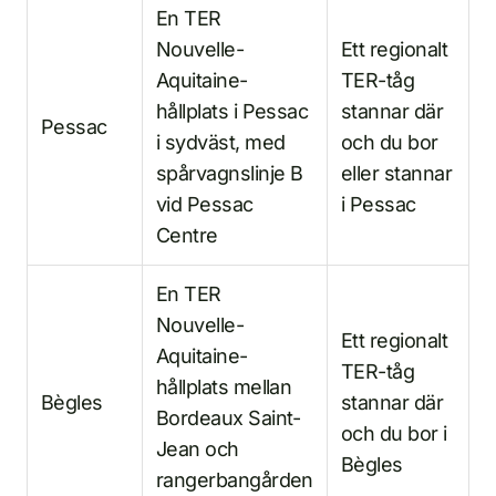
En TER
Nouvelle-
Ett regionalt
Aquitaine-
TER-tåg
hållplats i Pessac
stannar där
Pessac
i sydväst, med
och du bor
spårvagnslinje B
eller stannar
vid Pessac
i Pessac
Centre
En TER
Nouvelle-
Ett regionalt
Aquitaine-
TER-tåg
hållplats mellan
Bègles
stannar där
Bordeaux Saint-
och du bor i
Jean och
Bègles
rangerbangården