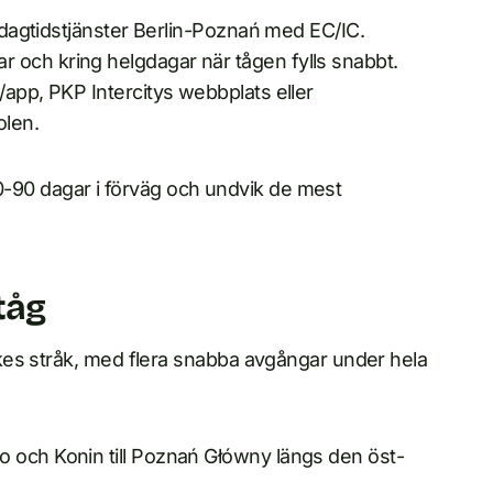
a dagtidstjänster Berlin-Poznań med EC/IC.
 och kring helgdagar när tågen fylls snabbt.
/app, PKP Intercitys webbplats eller
olen.
 30-90 dagar i förväg och undvik de mest
tåg
kes stråk, med flera snabba avgångar under hela
 och Konin till Poznań Główny längs den öst-