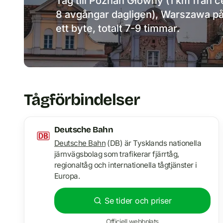
Tåg till Poznań Główny (1 km från c
8 avgångar dagligen), Warszawa på 
ett byte, totalt 7-9 timmar.
Tågförbindelser
Deutsche Bahn
Deutsche Bahn
(DB) är Tysklands nationella
järnvägsbolag som trafikerar fjärrtåg,
regionaltåg och internationella tågtjänster i
Europa.
Se tider och priser
Officiell webbplats