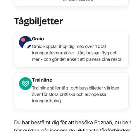
Tågbiljetter
Omio
Omio kopplar ihop dig med över 1 000
transportleverantörer - tåg, bussar, flyg och
mer - och gör det enkelt att planera dina resor.
Trainline
Trainline säljer tåg- och bussbiljetter världen
över för stora brittiska och europeiska
transportbolag.
Du har bestämt dig för att besöka Poznań, nu beh
här guiden går igenom de viktigaste tågförbindelser