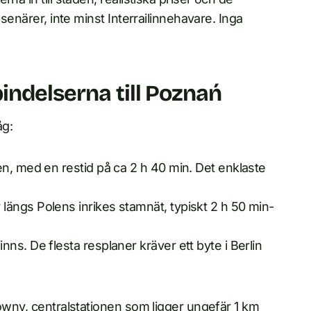
esenärer, inte minst Interrailinnehavare. Inga
bindelserna till Poznań
åg:
en, med en restid på ca 2 h 40 min. Det enklaste
r längs Polens inrikes stamnät, typiskt 2 h 50 min-
nns. De flesta resplaner kräver ett byte i Berlin
łówny, centralstationen som ligger ungefär 1 km