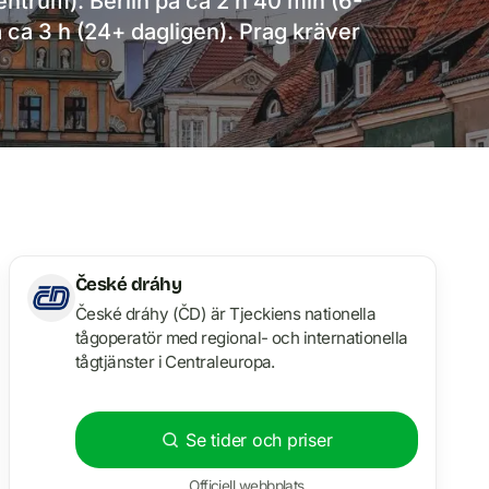
entrum): Berlin på ca 2 h 40 min (6-
ca 3 h (24+ dagligen). Prag kräver
České dráhy
České dráhy (ČD) är Tjeckiens nationella
tågoperatör med regional- och internationella
tågtjänster i Centraleuropa.
Se tider och priser
Officiell webbplats