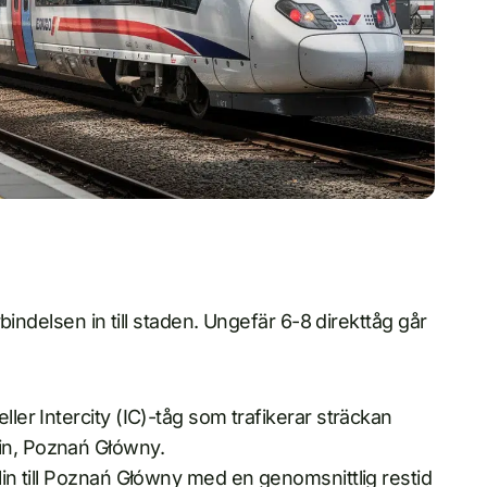
bindelsen in till staden. Ungefär 6-8 direkttåg går
ller Intercity (IC)-tåg som trafikerar sträckan
pin, Poznań Główny.
rlin till Poznań Główny med en genomsnittlig restid