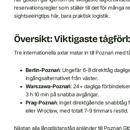
reservationsregler som ställer till det för många r
sightseeingtips här, bara praktisk logistik.
Översikt: Viktigaste tågför
Tre internationella axlar matar in till Poznań med t
Berlin-Poznań
: Ungefär 6-8 direkttåg daglig
ingångsalternativet från väster.
Warszawa-Poznań
: 24+ dagliga förbindelse
3 h 10 min på snabba avgångar.
Prag-Poznań
: Inget direktgående snabbtåg fi
eller Wrocław, med totalt 7-9 timmars restid.
Nästan alla långdistanståg anländer till Poznań G