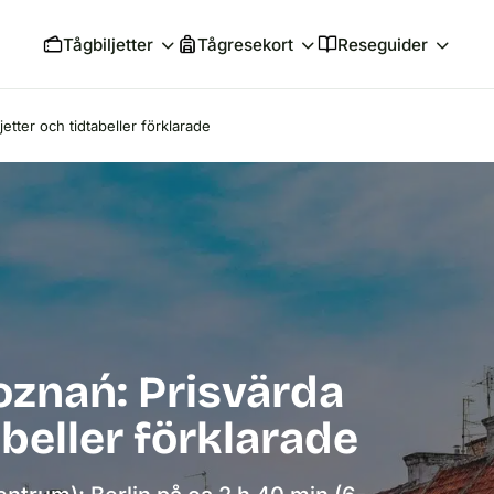
Tågbiljetter
Tågresekort
Reseguider
jetter och tidtabeller förklarade
Poznań: Prisvärda
abeller förklarade