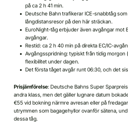
på ca 2 h 41 min.
Deutsche Bahn trafikerar ICE-snabbtåg som n
långdistansresor på den här sträckan.
EuroNight-tåg erbjuder även avgångar mot 
avgångar.
Restid: ca 2 h 40 min på direkta EC/IC-avgån
Avgångsspridning: typiskt från tidig morgon (ca
flexibilitet under dagen.
Det första tåget avgår runt 06:30, och det si
Prisjämförelse
: Deutsche Bahns Super Sparpreis 
andra klass, men det gäller lugnare datum bokade 
€55 vid bokning närmre avresan eller på fredaga
utrymmen som bagagehyllor ovanför sätena, unde
dessa tåg.