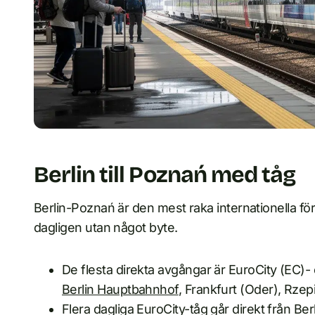
Berlin till Poznań med tåg
Berlin-Poznań är den mest raka internationella för
dagligen utan något byte.
De flesta direkta avgångar är EuroCity (EC)- e
Berlin Hauptbahnhof
, Frankfurt (Oder), Rze
Flera dagliga EuroCity-tåg går direkt från Be