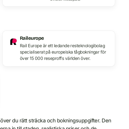
Raileurope
Rail Europe är ett ledande resteknologibolag
specialiserat på europeiska tågbokningar för
över 15 000 reseproffs världen över.
över du rätt sträcka och bokningsuppgifter. Den
na in till staden, realistiska priser och de