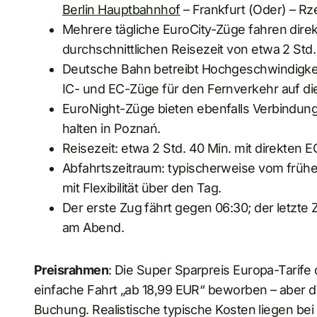
Berlin Hauptbahnhof
– Frankfurt (Oder) – R
Mehrere tägliche EuroCity-Züge fahren direk
durchschnittlichen Reisezeit von etwa 2 Std.
Deutsche Bahn betreibt Hochgeschwindigkei
IC- und EC-Züge für den Fernverkehr auf di
EuroNight-Züge bieten ebenfalls Verbindun
halten in Poznań.
Reisezeit: etwa 2 Std. 40 Min. mit direkten 
Abfahrtszeitraum: typischerweise vom frühe
mit Flexibilität über den Tag.
Der erste Zug fährt gegen 06:30; der letzte 
am Abend.
Preisrahmen
: Die Super Sparpreis Europa-Tarife
einfache Fahrt „ab 18,99 EUR“ beworben – aber das
Buchung. Realistische typische Kosten liegen be