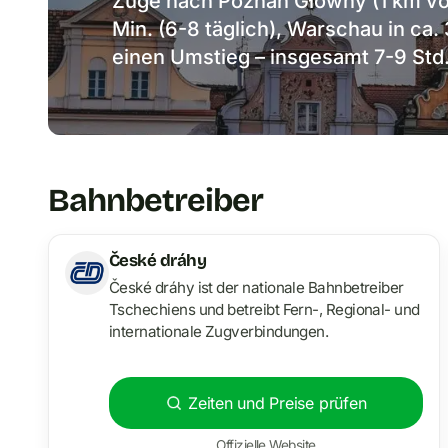
Züge nach Poznań Główny (1 km vom
Min. (6-8 täglich), Warschau in ca. 
einen Umstieg – insgesamt 7-9 Std
Bahnbetreiber
České dráhy
České dráhy ist der nationale Bahnbetreiber
Tschechiens und betreibt Fern-, Regional- und
internationale Zugverbindungen.
Zeiten und Preise prüfen
Offizielle Website