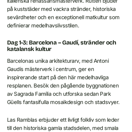
italienska renässansmästerverk. Rutten bjuder
på kuststäder med vackra stränder, historiska
sevärdheter och en exceptionell matkultur som
definierar medelhavslivsstilen.
Dag 1-3: Barcelona – Gaudí, stränder och
katalansk kultur
Barcelonas unika arkitekturarv, med Antoni
Gaudís mästerverk i centrum, ger en
inspirerande start på den här medelhavliga
resplanen. Besök den pågående byggnationen
av Sagrada Família och utforska sedan Park
Güells fantasifulla mosaikdesign och stadsvyer.
Las Ramblas erbjuder ett livligt folkliv som leder
till den historiska gamla stadsdelen, med smala