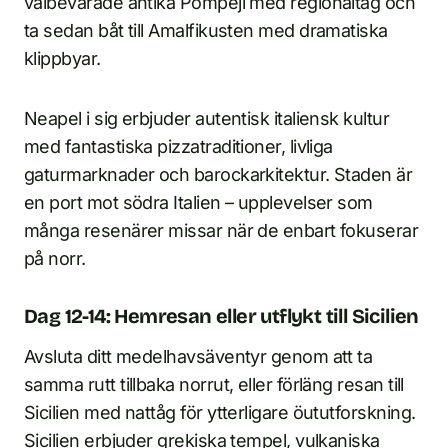
välbevarade antika Pompeji med regionaltåg och
ta sedan båt till Amalfikusten med dramatiska
klippbyar.
Neapel i sig erbjuder autentisk italiensk kultur
med fantastiska pizzatraditioner, livliga
gaturmarknader och barockarkitektur. Staden är
en port mot södra Italien – upplevelser som
många resenärer missar när de enbart fokuserar
på norr.
Dag 12-14: Hemresan eller utflykt till Sicilien
Avsluta ditt medelhavsäventyr genom att ta
samma rutt tillbaka norrut, eller förläng resan till
Sicilien med nattåg för ytterligare öututforskning.
Sicilien erbjuder grekiska tempel, vulkaniska