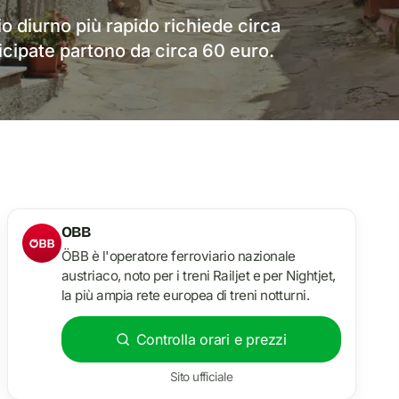
io diurno più rapido richiede circa
icipate partono da circa 60 euro.
OBB
ÖBB è l'operatore ferroviario nazionale
austriaco, noto per i treni Railjet e per Nightjet,
la più ampia rete europea di treni notturni.
Controlla orari e prezzi
Sito ufficiale