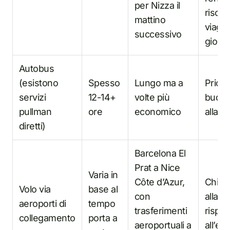
per Nizza il
rischi
mattino
viaggi
successivo
giorn
Autobus
(esistono
Spesso
Lungo ma a
Priorit
servizi
12-14+
volte più
budge
pullman
ore
economico
alla v
diretti)
Barcelona El
Prat a Nice
Varia in
Côte d’Azur,
Chi dà
Volo via
base al
con
alla v
aeroporti di
tempo
trasferimenti
rispet
collegamento
porta a
aeroportuali a
all’es