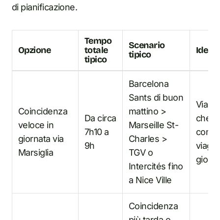
di pianificazione.
Tempo
Scenario
Opzione
totale
Ideale
tipico
tipico
Barcelona
Sants di buon
Viaggi
Coincidenza
mattino >
Da circa
che v
veloce in
Marseille St-
7h10 a
comple
giornata via
Charles >
9h
viaggi
Marsiglia
TGV o
giorn
Intercités fino
a Nice Ville
Coincidenza
più tarda o