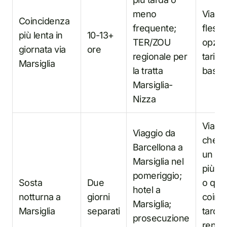
meno
Viaggi
Coincidenza
frequente;
flessib
più lenta in
10-13+
TER/ZOU
opzio
giornata via
ore
regionale per
tariffe
Marsiglia
la tratta
bass
Marsiglia-
Nizza
Viaggi
Viaggio da
che v
Barcellona a
un vi
Marsiglia nel
più ri
pomeriggio;
Sosta
Due
o qua
hotel a
notturna a
giorni
coinc
Marsiglia;
Marsiglia
separati
tardiv
prosecuzione
rend