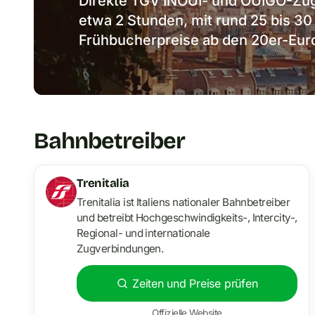
Direkte TGV INOUI- und OUIGO-Züg
etwa 2 Stunden, mit rund 25 bis 30 
Frühbucherpreise ab den 20er-Euro
Bahnbetreiber
Trenitalia
Trenitalia ist Italiens nationaler Bahnbetreiber
und betreibt Hochgeschwindigkeits-, Intercity-,
Regional- und internationale
Zugverbindungen.
Zeiten und Preise prüfen
Offizielle Website