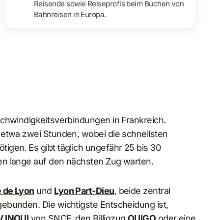
Reisende sowie Reiseprofis beim Buchen von
Bahnreisen in Europa.
schwindigkeitsverbindungen in Frankreich.
 etwa zwei Stunden, wobei die schnellsten
igen. Es gibt täglich ungefähr 25 bis 30
en lange auf den nächsten Zug warten.
e de Lyon
und
Lyon Part-Dieu
, beide zentral
ebunden. Die wichtigste Entscheidung ist,
 INOUI
von SNCF, den Billigzug
OUIGO
oder eine