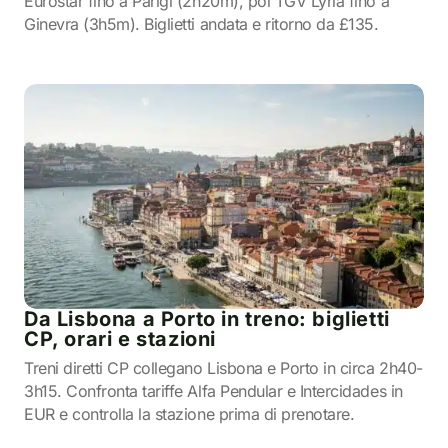
Eurostar fino a Parigi (2h20m), poi TGV Lyria fino a
Ginevra (3h5m). Biglietti andata e ritorno da £135.
Da Lisbona a Porto in treno: biglietti
CP, orari e stazioni
Treni diretti CP collegano Lisbona e Porto in circa 2h40-
3h15. Confronta tariffe Alfa Pendular e Intercidades in
EUR e controlla la stazione prima di prenotare.