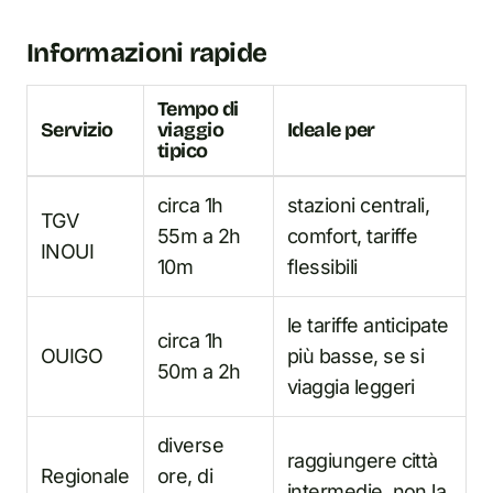
Informazioni rapide
Tempo di
Servizio
viaggio
Ideale per
tipico
circa 1h
stazioni centrali,
TGV
55m a 2h
comfort, tariffe
INOUI
10m
flessibili
le tariffe anticipate
circa 1h
OUIGO
più basse, se si
50m a 2h
viaggia leggeri
diverse
raggiungere città
Regionale
ore, di
intermedie, non la