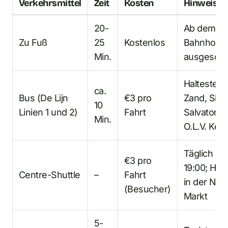
Verkehrsmittel
Zeit
Kosten
Hinweise
20-
Ab dem
Zu Fuß
25
Kostenlos
Bahnhofs
Min.
ausgeschil
Haltestelle
ca.
Bus (De Lijn
€3 pro
Zand, Sint
10
Linien 1 und 2)
Fahrt
Salvatorsk
Min.
O.L.V. Kerk
Täglich 07
€3 pro
19:00; Halt
Centre-Shuttle
–
Fahrt
in der Näh
(Besucher)
Markt
5-