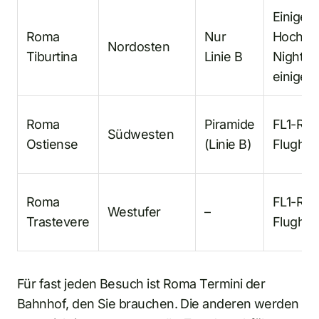
Einige F
Roma
Nur
Hochges
Nordosten
Tiburtina
Linie B
Nightje
einige 
Roma
Piramide
FL1-Reg
Südwesten
Ostiense
(Linie B)
Flughaf
Roma
FL1-Reg
Westufer
–
Trastevere
Flughaf
Für fast jeden Besuch ist Roma Termini der
Bahnhof, den Sie brauchen. Die anderen werden