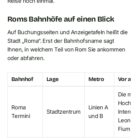
Reise noch einmal.
Roms Bahnhöfe auf einen Blick
Auf Buchungsseiten und Anzeigetafeln heißt die
Stadt „Roma“. Erst der Bahnhofsname sagt
Ihnen, in welchem Teil von Rom Sie ankommen
oder abfahren.
Bahnhof
Lage
Metro
Vor all
Die mei
Hochges
Roma
Linien A
Stadtzentrum
Intercit
Termini
und B
Leonard
Fiumici