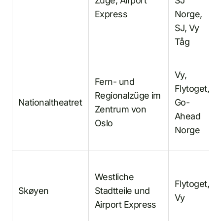
Züge, Airport
SJ
Express
Norge,
SJ, Vy
Tåg
Vy,
Fern- und
Flytoget,
Regionalzüge im
Nationaltheatret
Go-
Zentrum von
Ahead
Oslo
Norge
Westliche
Flytoget,
Skøyen
Stadtteile und
Vy
Airport Express