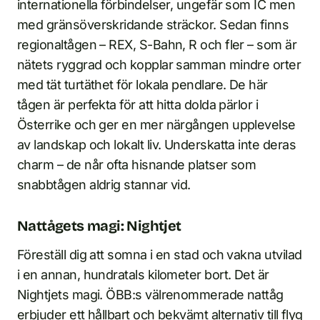
internationella förbindelser, ungefär som IC men
med gränsöverskridande sträckor. Sedan finns
regionaltågen – REX, S-Bahn, R och fler – som är
nätets ryggrad och kopplar samman mindre orter
med tät turtäthet för lokala pendlare. De här
tågen är perfekta för att hitta dolda pärlor i
Österrike och ger en mer närgången upplevelse
av landskap och lokalt liv. Underskatta inte deras
charm – de når ofta hisnande platser som
snabbtågen aldrig stannar vid.
Nattågets magi: Nightjet
Föreställ dig att somna i en stad och vakna utvilad
i en annan, hundratals kilometer bort. Det är
Nightjets magi. ÖBB:s välrenommerade nattåg
erbjuder ett hållbart och bekvämt alternativ till flyg