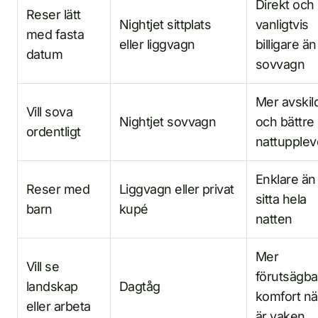
Direkt och
Reser lätt
Nightjet sittplats
vanligtvis
med fasta
eller liggvagn
billigare än
datum
sovvagn
Mer avskil
Vill sova
Nightjet sovvagn
och bättre
ordentligt
nattupplev
Enklare än 
Reser med
Liggvagn eller privat
sitta hela
barn
kupé
natten
Mer
Vill se
förutsägba
landskap
Dagtåg
komfort nä
eller arbeta
är vaken