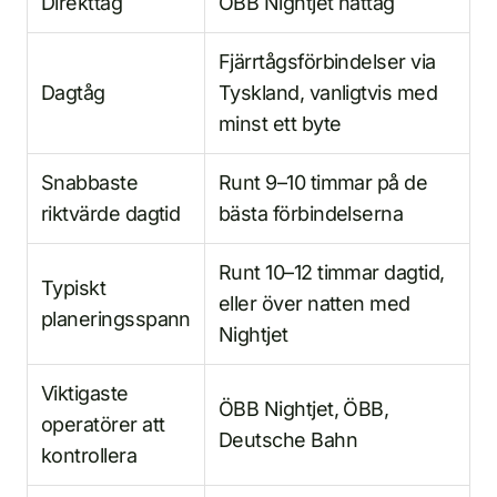
Direkttåg
ÖBB Nightjet nattåg
Fjärrtågsförbindelser via
Dagtåg
Tyskland, vanligtvis med
minst ett byte
Snabbaste
Runt 9–10 timmar på de
riktvärde dagtid
bästa förbindelserna
Runt 10–12 timmar dagtid,
Typiskt
eller över natten med
planeringsspann
Nightjet
Viktigaste
ÖBB Nightjet, ÖBB,
operatörer att
Deutsche Bahn
kontrollera