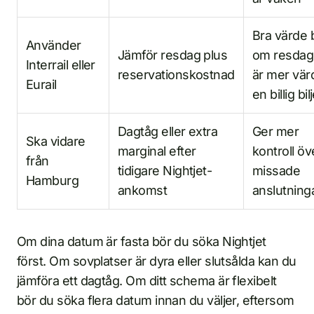
Bra värde 
Använder
Jämför resdag plus
om resda
Interrail eller
reservationskostnad
är mer vär
Eurail
en billig bilj
Dagtåg eller extra
Ger mer
Ska vidare
marginal efter
kontroll öv
från
tidigare Nightjet-
missade
Hamburg
ankomst
anslutning
Om dina datum är fasta bör du söka Nightjet
först. Om sovplatser är dyra eller slutsålda kan du
jämföra ett dagtåg. Om ditt schema är flexibelt
bör du söka flera datum innan du väljer, eftersom