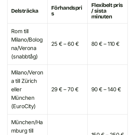
Flexibelt pris
Förhandspri
Delsträcka
/ sista
s
minuten
Rom till
Milano/Bolog
25 € – 60 €
80 € – 110 €
na/Verona
(snabbtåg)
Milano/Veron
a till Zürich
eller
29 € – 70 €
90 € – 140 €
München
(EuroCity)
München/Ha
mburg till
150 € – 250 €