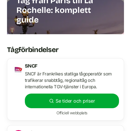
Tåg från Paris till La
Rochelle: komplett
guide
Tågförbindelser
SNCF
SNCF är Frankrikes statliga tågoperatör som
trafikerar snabbtåg, regionaltåg och
internationella TGV-tjänster i Europa.
Se tider och priser
Officiell webbplats