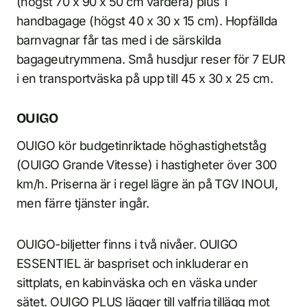
(högst 70 x 90 x 50 cm vardera) plus 1
handbagage (högst 40 x 30 x 15 cm). Hopfällda
barnvagnar får tas med i de särskilda
bagageutrymmena. Små husdjur reser för 7 EUR
i en transportväska på upp till 45 x 30 x 25 cm.
OUIGO
OUIGO kör budgetinriktade höghastighetståg
(OUIGO Grande Vitesse) i hastigheter över 300
km/h. Priserna är i regel lägre än på TGV INOUI,
men färre tjänster ingår.
OUIGO-biljetter finns i två nivåer. OUIGO
ESSENTIEL är baspriset och inkluderar en
sittplats, en kabinväska och en väska under
sätet. OUIGO PLUS lägger till valfria tillägg mot