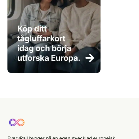
EveryRail bygger på en egenutvecklad europeisk