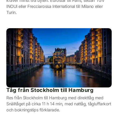
kräver minst två byten. Eurostar till Paris, sedan TGV
INOUI eller Frecciarossa International till Milano eller
Turin.
Tåg från Stockholm till Hamburg
Res från Stockholm till Hamburg med direkttåg med
Snälltåget på cirka 11 h 14 min, med nattåg, tågluffarkort
och bokningstips förklarade.