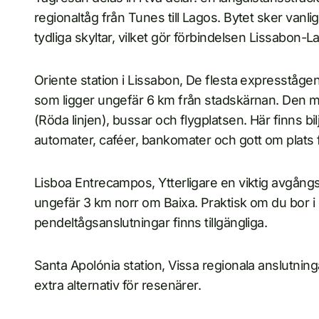
regionaltåg från Tunes till Lagos. Bytet sker vanl
tydliga skyltar, vilket gör förbindelsen Lissabon-L
Oriente station i Lissabon, De flesta expresståge
som ligger ungefär 6 km från stadskärnan. Den mo
(Röda linjen), bussar och flygplatsen. Här finns b
automater, caféer, bankomater och gott om plats f
Lisboa Entrecampos, Ytterligare en viktig avgån
ungefär 3 km norr om Baixa. Praktisk om du bor i d
pendeltågsanslutningar finns tillgängliga.
Santa Apolónia station, Vissa regionala anslutnin
extra alternativ för resenärer.