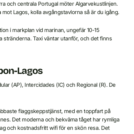
orra och centrala Portugal möter Algarvekustlinjen.
rna mot Lagos, kolla avgångstavlorna så är du igång.
tion i markplan vid marinan, ungefär 10-15
stränderna. Taxi väntar utanför, och det finns
abon-Lagos
ular (AP), Intercidades (IC) och Regional (R). De
nabbaste flaggskeppstjänst, med en toppfart på
Tunes. Det moderna och bekväma tåget har rymliga
g och kostnadsfritt wifi för en skön resa. Det