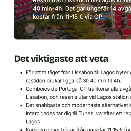
Resan från Lissabon till Lagos kräve
40 min-4h. Det går ungefär 14 avgå
kostar från 11-15 € via CP.
Det viktigaste att veta
För att ta tåget från Lissabon till Lagos byter
restiden brukar ligga på 3h 40 min till 4h.
Comboios de Portugal CP trafikerar alla avgån
Lissabon, och resan slutar vid Lagos station
Det snabbaste och modernaste alternativet 
Intercidades tar dig till Tunes, varefter ett re
Lagos.
Kampanjpriser börjar från ungefär 11-15 € för en