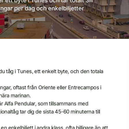
r ett byte i Tunes och tar totalt 3h
ngar per dag och enkelbiljetter
 du tåg i Tunes, ett enkelt byte, och den totala
gar, oftast från Oriente eller Entrecampos i
 nära marinan.
är Alfa Pendular, som tillsammans med
gionaltåg tar dig de sista 45-60 minuterna till
 enkelbiljett i andra klass, ofta billigare än att