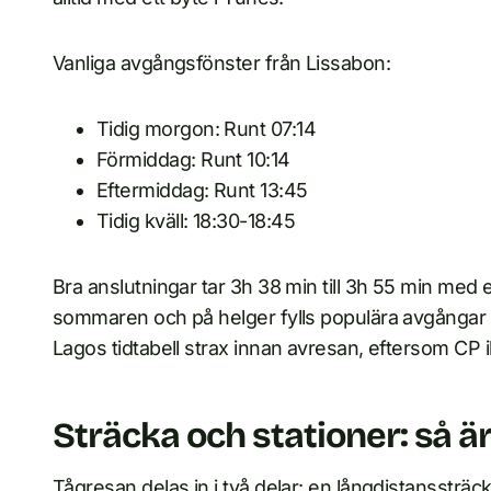
Vanliga avgångsfönster från Lissabon:
Tidig morgon: Runt 07:14
Förmiddag: Runt 10:14
Eftermiddag: Runt 13:45
Tidig kväll: 18:30-18:45
Bra anslutningar tar 3h 38 min till 3h 55 min med 
sommaren och på helger fylls populära avgångar sna
Lagos tidtabell strax innan avresan, eftersom CP i
Sträcka och stationer: så ä
Tågresan delas in i två delar: en långdistanssträck