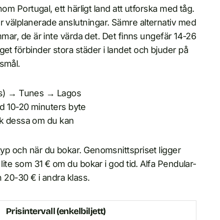
enom Portugal, ett härligt land att utforska med tåg.
r välplanerade anslutningar. Sämre alternativ med
immar, de är inte värda det. Det finns ungefär 14-26
et förbinder stora städer i landet och bjuder på
esmål.
pos) → Tunes → Lagos
ed 10-20 minuters byte
ik dessa om du kan
ttyp och när du bokar. Genomsnittspriset ligger
 lite som 31 € om du bokar i god tid. Alfa Pendular-
ch 20-30 € i andra klass.
Prisintervall (enkelbiljett)