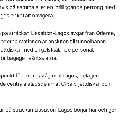
igtvis på samma eller en intilliggande perrong med
agos enkel att navigera.
n på sträckan Lissabon-Lagos avgår från Oriente,
derna stationen är ansluten till tunnelbanan
iljettdiskar med engelsktalande personal,
ör bagage i väntsalarna.
gspunkt för expresståg mot Lagos, belägen
e centrala stadsdelarna. CP:s biljettdiskar och
gar på sträckan Lissabon-Lagos börjar här och ger