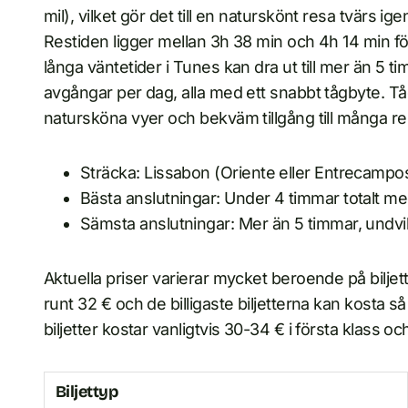
mil), vilket gör det till en naturskönt resa tvärs ig
Restiden ligger mellan 3h 38 min och 4h 14 min fö
långa väntetider i Tunes kan dra ut till mer än 5 t
avgångar per dag, alla med ett snabbt tågbyte. Tåg
natursköna vyer och bekväm tillgång till många r
Sträcka: Lissabon (Oriente eller Entrecam
Bästa anslutningar: Under 4 timmar totalt m
Sämsta anslutningar: Mer än 5 timmar, undv
Aktuella priser varierar mycket beroende på bilje
runt 32 € och de billigaste biljetterna kan kosta så
biljetter kostar vanligtvis 30-34 € i första klass o
Biljettyp