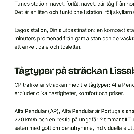
Tunes station, navet, förlåt, navet, där tåg från n
Det är en liten och funktionell station, följ skylta
Lagos station, Din slutdestination: en kompakt sta
minuters promenad från gamla stan och de vackra 
ett enkelt café och toaletter.
Tågtyper på sträckan Liss
CP trafikerar sträckan med tre tågtyper: Alfa Pend
erbjuder olika hastigheter, komfort och priser.
Alfa Pendular (AP), Alfa Pendular är Portugals s
220 km/h och en restid på ungefär 2 timmar till 
säten med gott om benutrymme, individuella elutta