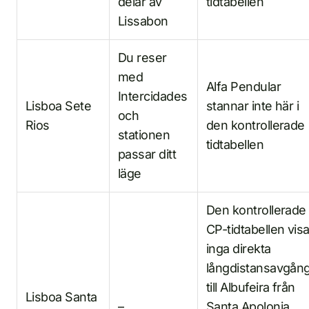
delar av
tidtabellen
Lissabon
Du reser
med
Alfa Pendular
Intercidades
Lisboa Sete
stannar inte här i
och
Rios
den kontrollerade
stationen
tidtabellen
passar ditt
läge
Den kontrollerade
CP-tidtabellen visa
inga direkta
långdistansavgån
till Albufeira från
Lisboa Santa
–
Santa Apolonia.