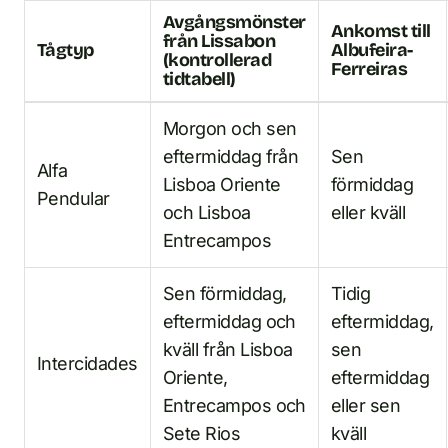
Avgångsmönster
Ankomst till
från Lissabon
Tågtyp
Albufeira-
(kontrollerad
Ferreiras
tidtabell)
Morgon och sen
eftermiddag från
Sen
Alfa
Lisboa Oriente
förmiddag
Pendular
och Lisboa
eller kväll
Entrecampos
Sen förmiddag,
Tidig
eftermiddag och
eftermiddag,
kväll från Lisboa
sen
Intercidades
Oriente,
eftermiddag
Entrecampos och
eller sen
Sete Rios
kväll