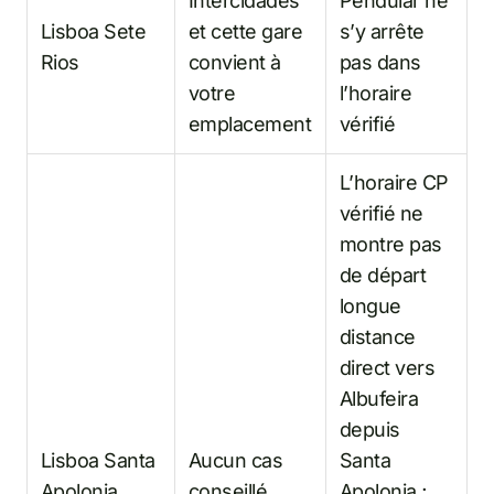
Intercidades
Pendular ne
Lisboa Sete
et cette gare
s’y arrête
Rios
convient à
pas dans
votre
l’horaire
emplacement
vérifié
L’horaire CP
vérifié ne
montre pas
de départ
longue
distance
direct vers
Albufeira
depuis
Lisboa Santa
Aucun cas
Santa
Apolonia
conseillé
Apolonia ;