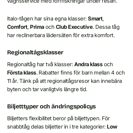
vagnsservice med förfriskningar under resan.
Italo-tågen har sina egna klasser:
Smart
,
Comfort
,
Prima
och
Club Executive
. Dessa tåg
har reclinerbara lädersäten för extra komfort.
Regionaltågsklasser
Regionaltåg har två klasser:
Andra klass
och
Första klass
. Rabatter finns för barn mellan 4 och
11 år. Tänk på att regionaltågsresor kan innebära
byten och tar vanligtvis längre tid.
Biljetttyper och ändringspolicys
Biljetters flexibilitet beror på biljettypen. För
snabbtåg delas biljetter in i tre kategorier:
Low