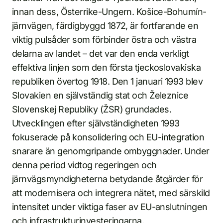
innan dess, Österrike-Ungern. Košice-Bohumín-
järnvägen, färdigbyggd 1872, är fortfarande en
viktig pulsåder som förbinder östra och västra
delarna av landet – det var den enda verkligt
effektiva linjen som den första tjeckoslovakiska
republiken övertog 1918. Den 1 januari 1993 blev
Slovakien en självständig stat och Železnice
Slovenskej Republiky (ŽSR) grundades.
Utvecklingen efter självständigheten 1993
fokuserade på konsolidering och EU-integration
snarare än genomgripande ombyggnader. Under
denna period vidtog regeringen och
järnvägsmyndigheterna betydande åtgärder för
att modernisera och integrera nätet, med särskild
intensitet under viktiga faser av EU-anslutningen
och infrastrukturinvesteringarna.