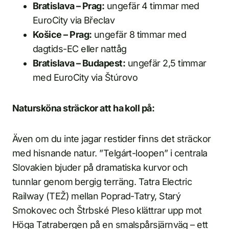
Bratislava – Prag:
ungefär 4 timmar med
EuroCity via Břeclav
Košice – Prag:
ungefär 8 timmar med
dagtids-EC eller nattåg
Bratislava – Budapest:
ungefär 2,5 timmar
med EuroCity via Štúrovo
Natursköna sträckor att ha koll på:
Även om du inte jagar restider finns det sträckor
med hisnande natur. ”Telgárt-loopen” i centrala
Slovakien bjuder på dramatiska kurvor och
tunnlar genom bergig terräng. Tatra Electric
Railway (TEŽ) mellan Poprad-Tatry, Starý
Smokovec och Štrbské Pleso klättrar upp mot
Höga Tatrabergen på en smalspårsjärnväg – ett