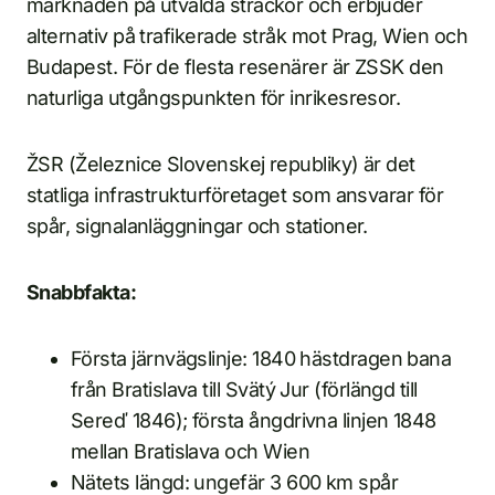
marknaden på utvalda sträckor och erbjuder
alternativ på trafikerade stråk mot Prag, Wien och
Budapest. För de flesta resenärer är ZSSK den
naturliga utgångspunkten för inrikesresor.
ŽSR (Železnice Slovenskej republiky) är det
statliga infrastrukturföretaget som ansvarar för
spår, signalanläggningar och stationer.
Snabbfakta:
Första järnvägslinje: 1840 hästdragen bana
från Bratislava till Svätý Jur (förlängd till
Sereď 1846); första ångdrivna linjen 1848
mellan Bratislava och Wien
Nätets längd: ungefär 3 600 km spår