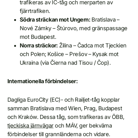
trafikeras av IC-tåg och merparten av
fjärrtrafiken.
Södra sträckan mot Ungern:
Bratislava –
Nové Zámky – Štúrovo, med gränspassage
mot Budapest.
Norra sträckor:
Žilina – Čadca mot Tjeckien
och Polen; Košice – Prešov – Kysak mot
Ukraina (via Čierna nad Tisou / Čop).
Internationella förbindelser:
Dagliga EuroCity (EC)- och Railjet-tåg kopplar
samman Bratislava med Wien, Prag, Budapest
och Kraków. Dessa tåg, som trafikeras av ÖBB,
tjeckiska järnvägar
och MÁV, ger bekväma
förbindelser till grannländerna och vidare.