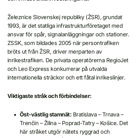
Železnice Slovenskej republiky (ŽSR), grundat
1993, är det statliga infrastrukturföretaget med
ansvar för spår, signalanläggningar och stationer.
ZSSK, som bildades 2005 när persontrafiken
bröts ut från ŽSR, driver merparten av
inrikestrafiken. De privata operatörerna RegioJet
och Leo Express konkurrerar på utvalda
internationella sträckor och ett fåtal inrikeslinjer.
Viktigaste stråk och förbindelser:
Öst-västlig stamnät:
Bratislava – Trnava –
Trenčín – Žilina – Poprad-Tatry – Košice. Det
här stråket utgör nätets ryggrad och