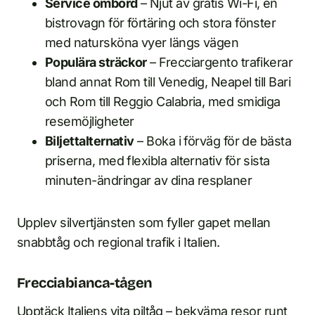
Service ombord
– Njut av gratis Wi-Fi, en
bistrovagn för förtäring och stora fönster
med natursköna vyer längs vägen
Populära sträckor
– Frecciargento trafikerar
bland annat Rom till Venedig, Neapel till Bari
och Rom till Reggio Calabria, med smidiga
resemöjligheter
Biljettalternativ
– Boka i förväg för de bästa
priserna, med flexibla alternativ för sista
minuten-ändringar av dina resplaner
Upplev silvertjänsten som fyller gapet mellan
snabbtåg och regional trafik i Italien.
Frecciabianca-tågen
Upptäck Italiens vita piltåg – bekväma resor runt