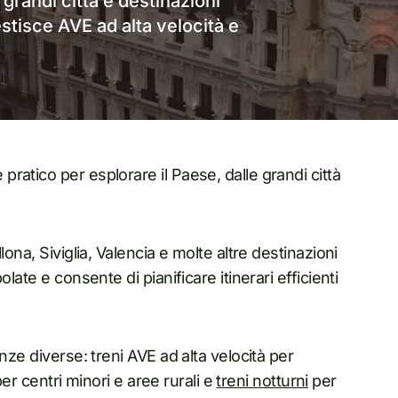
 grandi città e destinazioni
estisce AVE ad alta velocità e
atico per esplorare il Paese, dalle grandi città
ona, Siviglia, Valencia e molte altre destinazioni
late e consente di pianificare itinerari efficienti
nze diverse: treni AVE ad alta velocità per
per centri minori e aree rurali e
treni notturni
per