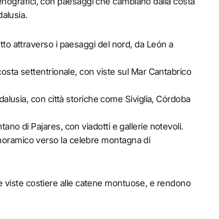
scenografici, con paesaggi che cambiano dalla costa
alusia.
tto attraverso i paesaggi del nord, da León a
costa settentrionale, con viste sul Mar Cantabrico
ndalusia, con città storiche come Siviglia, Córdoba
ano di Pajares, con viadotti e gallerie notevoli.
noramico verso la celebre montagna di
lle viste costiere alle catene montuose, e rendono