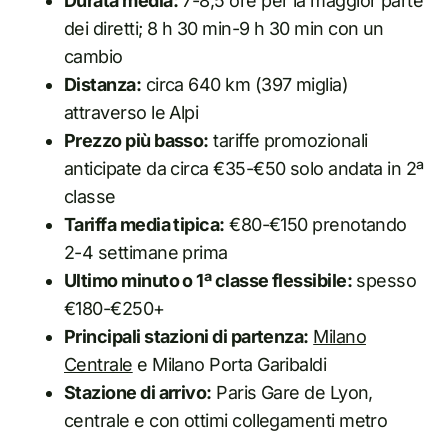
Durata media:
7-8,5 ore per la maggior parte
dei diretti; 8 h 30 min-9 h 30 min con un
cambio
Distanza:
circa 640 km (397 miglia)
attraverso le Alpi
Prezzo più basso:
tariffe promozionali
anticipate da circa €35-€50 solo andata in 2ª
classe
Tariffa media tipica:
€80-€150 prenotando
2-4 settimane prima
Ultimo minuto o 1ª classe flessibile:
spesso
€180-€250+
Principali stazioni di partenza:
Milano
Centrale
e Milano Porta Garibaldi
Stazione di arrivo:
Paris Gare de Lyon,
centrale e con ottimi collegamenti metro