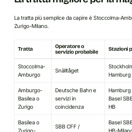
La tratta più semplice da capire è Stoccolma-Amb
Zurigo-Milano.
Operatore o
Tratta
Stazioni p
servizio probabile
Stoccolma-
Stockhol
Snälltåget
Amburgo
Hamburg 
Amburgo-
Deutsche Bahn e
Hamburg 
Basilea o
servizi in
Basel SBB
Zurigo
coincidenza
HB
Basilea o
Basel SBB
SBB CFF /
Zurigo-
HB-Milan