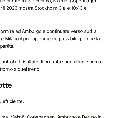
urno diretto tra Stoccolma, Malmö, Copenhagen
r il 2026 mostra Stockholm C alle 10:43 e
dormire ad Amburgo e continuare verso sud la
e Milano il più rapidamente possibile, perché la
artita.
ontrolla il risultato di prenotazione attuale prima
ttorno a quel treno.
otte
 efficiente.
colma, Malmö, Copenaghen, Amburgo e Berlino in