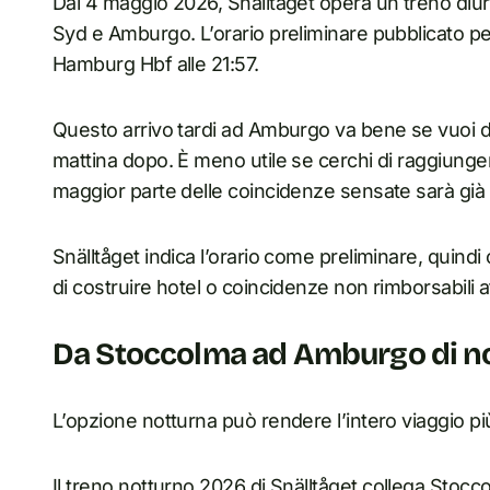
Dal 4 maggio 2026, Snälltåget opera un treno di
Syd e Amburgo. L’orario preliminare pubblicato pe
Hamburg Hbf alle 21:57.
Questo arrivo tardi ad Amburgo va bene se vuoi 
mattina dopo. È meno utile se cerchi di raggiunger
maggior parte delle coincidenze sensate sarà già p
Snälltåget indica l’orario come preliminare, quindi c
di costruire hotel o coincidenze non rimborsabili a
Da Stoccolma ad Amburgo di n
L’opzione notturna può rendere l’intero viaggio più
Il
treno notturno
2026 di Snälltåget collega Stoc