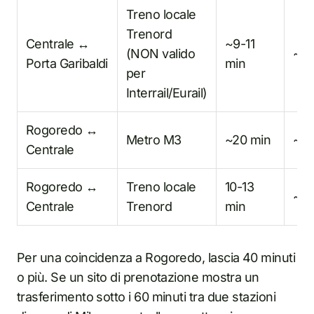
Treno locale
Trenord
Centrale ↔
~9-11
(NON valido
~€
Porta Garibaldi
min
per
Interrail/Eurail)
Rogoredo ↔
Metro M3
~20 min
~€
Centrale
Rogoredo ↔
Treno locale
10-13
~€
Centrale
Trenord
min
Per una coincidenza a Rogoredo, lascia 40 minuti
o più. Se un sito di prenotazione mostra un
trasferimento sotto i 60 minuti tra due stazioni