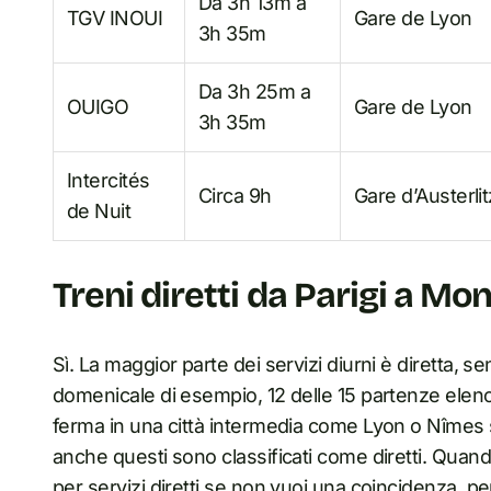
Da 3h 13m a
TGV INOUI
Gare de Lyon
3h 35m
Da 3h 25m a
OUIGO
Gare de Lyon
3h 35m
Intercités
Circa 9h
Gare d’Austerlit
de Nuit
Treni diretti da Parigi a Mon
Sì. La maggior parte dei servizi diurni è diretta, s
domenicale di esempio, 12 delle 15 partenze elenc
ferma in una città intermedia come Lyon o Nîmes 
anche questi sono classificati come diretti. Quando
per servizi diretti se non vuoi una coincidenza, p