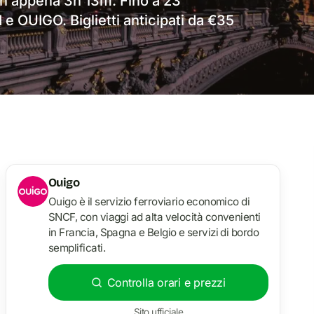
 in appena 3h 13m. Fino a 23
e OUIGO. Biglietti anticipati da €35
Ouigo
Ouigo è il servizio ferroviario economico di
SNCF, con viaggi ad alta velocità convenienti
in Francia, Spagna e Belgio e servizi di bordo
semplificati.
Controlla orari e prezzi
Sito ufficiale