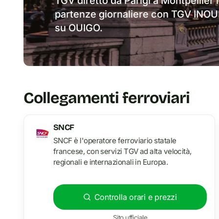
TGV diretto da Parigi a Montpellier
partenze giornaliere con TGV INOUI 
su OUIGO.
Collegamenti ferroviari
SNCF
SNCF è l'operatore ferroviario statale
francese, con servizi TGV ad alta velocità,
regionali e internazionali in Europa.
Controlla orari e prezzi
Sito ufficiale