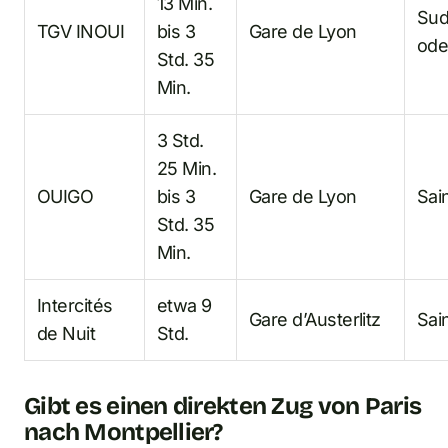
13 Min.
Sud
TGV INOUI
bis 3
Gare de Lyon
ode
Std. 35
Min.
3 Std.
25 Min.
OUIGO
bis 3
Gare de Lyon
Sai
Std. 35
Min.
Intercités
etwa 9
Gare d’Austerlitz
Sai
de Nuit
Std.
Gibt es einen direkten Zug von Paris
nach Montpellier?