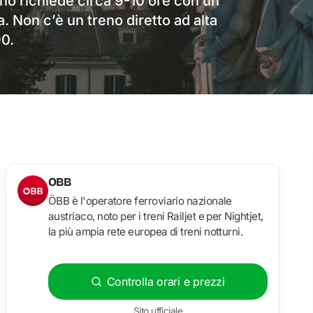
no richiede circa 9-10 ore con un
. Non c’è un treno diretto ad alta
90.
OBB
ÖBB è l'operatore ferroviario nazionale
austriaco, noto per i treni Railjet e per Nightjet,
la più ampia rete europea di treni notturni.
Controlla orari e prezzi
Sito ufficiale