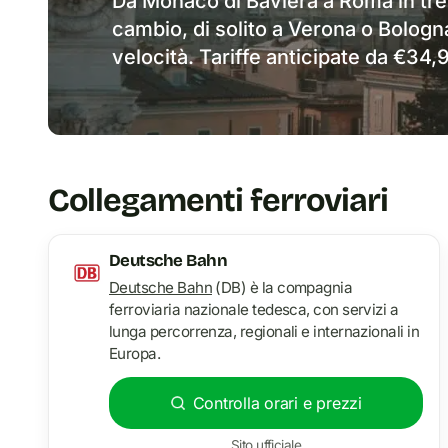
Da Monaco di Baviera a Roma in tre
cambio, di solito a Verona o Bologna
velocità. Tariffe anticipate da €34,
Collegamenti ferroviari
Deutsche Bahn
Deutsche Bahn
(DB) è la compagnia
ferroviaria nazionale tedesca, con servizi a
lunga percorrenza, regionali e internazionali in
Europa.
Controlla orari e prezzi
Sito ufficiale