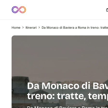
Home
Itinerari
Da Monaco di Baviera a Roma in treno: tratte
Da Monaco di Bav
treno: tratte, tem