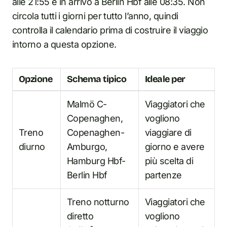
alle 21:55 e in arrivo a Berlin Hbf alle 08:35. Non
circola tutti i giorni per tutto l’anno, quindi
controlla il calendario prima di costruire il viaggio
intorno a questa opzione.
Opzione
Schema tipico
Ideale per
Malmö C-
Viaggiatori che
Copenaghen,
vogliono
Treno
Copenaghen-
viaggiare di
diurno
Amburgo,
giorno e avere
Hamburg Hbf-
più scelta di
Berlin Hbf
partenze
Treno notturno
Viaggiatori che
diretto
vogliono