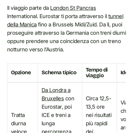
Il viaggio parte da
London St Pancras
International. Eurostar ti porta attraverso il
tunnel
della Manica
fino a Brussels Midi/Zuid. Da lì, puoi
proseguire attraverso la Germania con treni diurni
oppure prendere una coincidenza con un treno
notturno verso l’Austria.
Tempo di
Opzione
Schema tipico
Ideal
viaggio
Da Londra a
Bruxelles
con
Circa 12,5-
Viagg
Eurostar, poi
13,5 ore
che
Tratta
ICE e treni a
nei risultati
vogl
diurna
lunga
più rapidi
arriv
veloce
percorrenza
dei