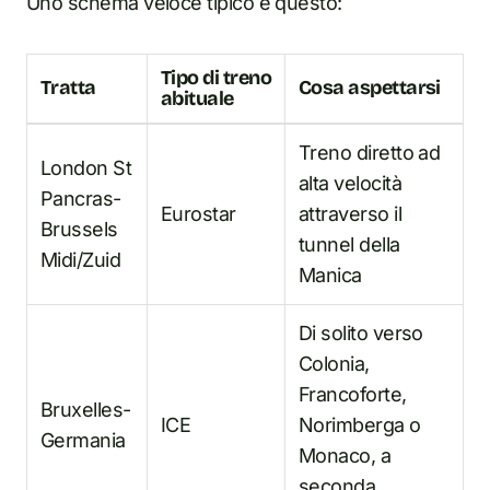
Uno schema veloce tipico è questo:
Tipo di treno
Tratta
Cosa aspettarsi
abituale
Treno diretto ad
London St
alta velocità
Pancras-
Eurostar
attraverso il
Brussels
tunnel della
Midi/Zuid
Manica
Di solito verso
Colonia,
Francoforte,
Bruxelles-
ICE
Norimberga o
Germania
Monaco, a
seconda