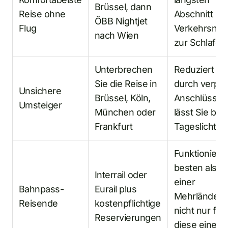
Brüssel, dann
Reise ohne
Abschnitt in
ÖBB Nightjet
Flug
Verkehrsnäc
nach Wien
zur Schlafen
Unterbrechen
Reduziert St
Sie die Reise in
durch verpa
Unsichere
Brüssel, Köln,
Anschlüsse 
Umsteiger
München oder
lässt Sie bei
Frankfurt
Tageslicht re
Funktioniert
besten als Te
Interrail oder
einer
Bahnpass-
Eurail plus
Mehrländerre
Reisende
kostenpflichtige
nicht nur für
Reservierungen
diese eine