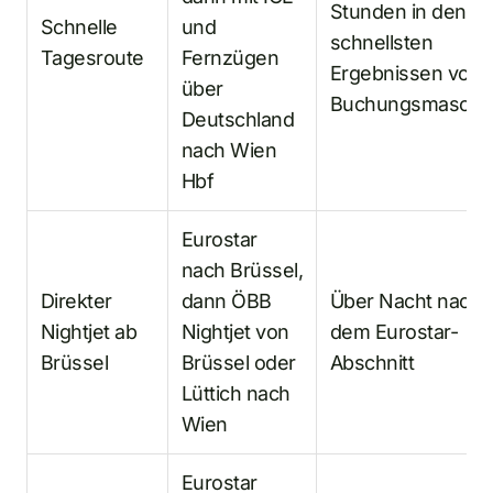
Stunden in den
Schnelle
und
schnellsten
Tagesroute
Fernzügen
Ergebnissen von
über
Buchungsmaschi
Deutschland
nach Wien
Hbf
Eurostar
nach Brüssel,
Direkter
dann ÖBB
Über Nacht nach
Nightjet ab
Nightjet von
dem Eurostar-
Brüssel
Brüssel oder
Abschnitt
Lüttich nach
Wien
Eurostar