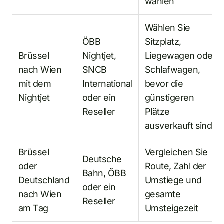
wählen
Wählen Sie
ÖBB
Sitzplatz,
Brüssel
Nightjet,
Liegewagen oder
nach Wien
SNCB
Schlafwagen,
mit dem
International
bevor die
Nightjet
oder ein
günstigeren
Reseller
Plätze
ausverkauft sind
Brüssel
Vergleichen Sie
Deutsche
oder
Route, Zahl der
Bahn, ÖBB
Deutschland
Umstiege und
oder ein
nach Wien
gesamte
Reseller
am Tag
Umsteigezeit