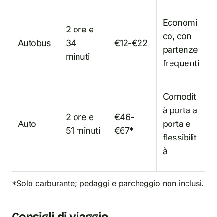
Economi
2 ore e
co, con
Autobus
34
€12-€22
partenze
minuti
frequenti
Comodit
à porta a
2 ore e
€46-
Auto
porta e
51 minuti
€67*
flessibilit
à
*Solo carburante; pedaggi e parcheggio non inclusi.
Consigli di viaggio