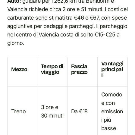
Auto:
guidare per i 262,6 km tra Benidorm e
Valencia richiede circa 2 ore e 51 minuti. I costi del
carburante sono stimati tra €46 e €67, con spese
aggiuntive per pedaggi e parcheggi. Il parcheggio
nel centro di Valencia costa di solito €15-€25 al
giorno.
Vantaggi
Tempo di
Fascia
Mezzo
principal
viaggio
prezzo
i
Comodo
e con
3 ore e
Treno
Da €18
emission
30 minuti
i più
basse