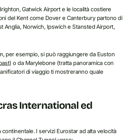
 Brighton, Gatwick Airport e le località costiere
ioni del Kent come Dover e Canterbury partono di
t Anglia, Norwich, Ipswich e Stansted Airport,
am, per esempio, si può raggiungere da Euston
oast
) o da Marylebone (tratta panoramica con
pianificatori di viaggio ti mostreranno quale
cras International ed
continentale. I servizi Eurostar ad alta velocità
rsano il Channel Tunnel verso: